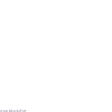
sé par AbsoluFret.