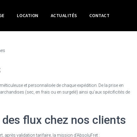
GE
LOCATION
ACTUALITÉS
CONTACT
nes
s
n méticuleuse et personnalisée de chaque expédition. De la prise en
archandises (sec, en frais ou en surgelé) ainsi qu’aux spécificités de
 des flux chez nos clients
après validation tarifaire, la mission d’AbsoluFret :