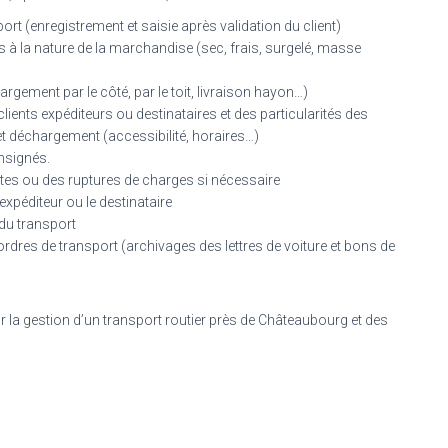
ort (enregistrement et saisie après validation du client)
es à la nature de la marchandise (sec, frais, surgelé, masse
gement par le côté, par le toit, livraison hayon…)
lients expéditeurs ou destinataires et des particularités des
t déchargement (accessibilité, horaires…)
nsignés.
ctes ou des ruptures de charges si nécessaire
expéditeur ou le destinataire
 du transport
rdres de transport (archivages des lettres de voiture et bons de
 la gestion d’un transport routier près de Châteaubourg et des