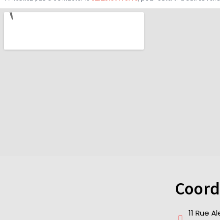
Coord
11 Rue A