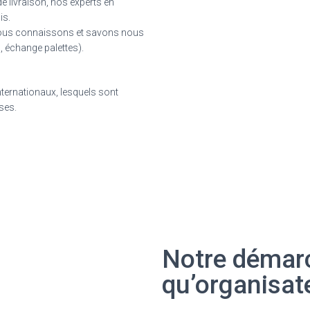
 livraison, nos experts en
is.
ous connaissons et savons nous
, échange palettes).
nternationaux, lesquels sont
uses.
Notre démarc
qu’organisat