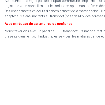
AbsoluFret ne conçoit pas le transport comme une simple mission de
logistique vous conseillent sur les solutions optimisant coûts et déla
Des changements en cours d’acheminement de la marchandise ? N
adapter aux aléas inhérents au transport (prise de RDV, des adresses
Avec un réseau de partenaires de confiance
Nous travaillons avec un panel de 1000 transporteurs nationaux et i
présents dans le froid, l’industrie, les services, les matières dangere